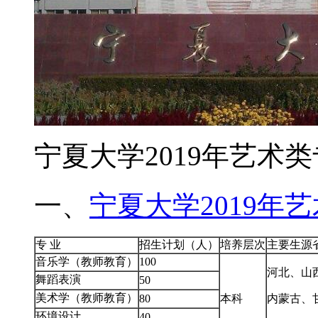
宁夏大学2019年艺术
一、
宁夏大学2019年
专 业
招生计划（人）
培养层次
主要生源
音乐学（教师教育）
100
河北、山
舞蹈表演
50
美术学（教师教育）
80
本科
内蒙古、
环境设计
40