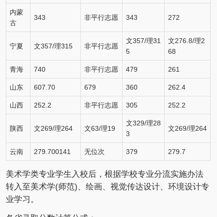
内蒙
343
非平行志愿
343
272
古
文357/理31
文276.8/理2
宁夏
文357/理315
非平行志愿
5
68
青海
740
非平行志愿
479
261
山东
607.70
679
360
262.4
山西
252.2
非平行志愿
305
252.2
文329/理28
陕西
文269/理264
文63/理19
文269/理264
3
云南
279.700141
无位次
379
279.7
美术学类专业学生入校后，根据学校专业分流实施办法
转入至美术学(师范)、绘画、视觉传达设计、环境设计专
业学习。