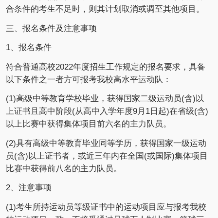
合条件的考生不足时，则其计划取消或调至其他项目。
三、报名条件及注意事项
1、报名条件
符合普通高校2022年度招生工作规定的报名要求，具备
以下条件之一者方可报考我校高水平运动队：
(1)高级中等教育学校毕业，获得国家二级运动员(含)以
上证书且高中阶段(从高中入学年度
9月1日
起)在省级(含)
以上比赛中获得集体项目前六名的主力队员。
(2)具有高级中等教育毕业同等学历，获得国家一级运动
员(含)以上证书者，或近三年内在全国(或国际)集体项目
比赛中获得前八名的主力队员。
2、注意事项
(1)考生所持运动员等级证书中的运动项目应与报考我校