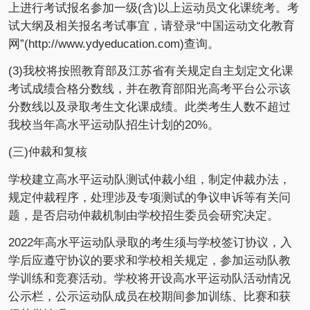
上进行考试报名参加一级(含)以上运动员文化课统考。考
试大纲及相关报名考试事宜，请登录“中国运动文化教育
网”(http://www.ydyeducation.com)查询。
(3)我校将按照教育部及江苏省有关规定自主划定文化课
考试成绩合格分数线，并在教育部阳光高考平台公示该
分数线以及录取考生文化课成绩。此类考生人数不超过
我校当年高水平运动队招生计划的20%。
(三)仲裁和复核
学校建立高水平运动队测试仲裁小组，制定仲裁办法，
规定仲裁程序，处理涉及专项测试的争议申诉等有关问
题，是否启动仲裁机制由学校招生委员会研究决定。
2022年高水平运动队录取的考生须与学校签订协议，入
学后应遵守协议的要求和学校相关规定，参加运动队教
学训练和竞赛活动。学校将开设高水平运动队活动情况
公示栏，公示运动队成员在校期间参加训练、比赛和获