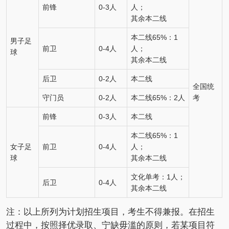
前锋
0-3人
人；
其余本二线
本二线65%：1
男子足
前卫
0-4人
人；
球
其余本二线
后卫
0-2人
本二线
全国统
守门员
0-2人
本二线65%：2人
考
前锋
0-3人
本二线
本二线65%：1
女子足
前卫
0-4人
人；
球
其余本二线
文化单考：1人；
后卫
0-4人
其余本二线
注：以上所列为计划招生项目，考生不得兼报。在招生
过程中，按照择优录取、宁缺毋滥的原则，若某项目符