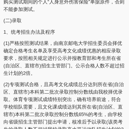
购买测试期间的个人“人身意外伤害保险”单据原件，否则
不能参加测试。
(二)录取
1、统考招生办法及程序
(1)严格按照测试结果，由南京邮电大学招生委员会择优
确定合格考生名单及享受高考文化成绩优惠的相应录取
要求，按照相关规定进行公示并报教育部和考生所在省
(自治区、直辖市)招生主管部门。公示合格人数不超过招
生计划的2倍。
(2)专项测试合格，且高考文化成绩总分达到所在省(自治
区、直辖市)本科第二批次录取控制分数线由我校择优录
取。体育专项测试成绩特别突出，确有培养前途，符合
学校组队需要，且文化课成绩达到其所在省(自治区、直
辖市)本科第二批次录取控制分数线65%的考生，由学校
向省级招生主管部门提出申请，核准后予以录取(该类考