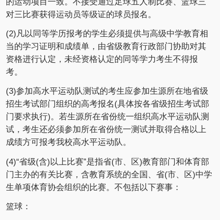
的运动项目一致。不接受通过足球五人制比赛、篮球三
对三比赛获得运动员等级证的球员报名。
(2)凡以同等学历报考的学生必须提供与高级中学教育相
当的学习证明和成绩单，由省级教育行政部门协助对其
资格进行认定，未经资格认定的同等学力考生不得报
考。
(3)参加高水平运动队测试的考生应参加生源所在地省级
招生考试部门组织的高考报名(具体按各省级招生考试部
门要求执行)。若生源所在省份统一组织高水平运动队测
试，考生还必须参加所在省份统一测试并取得合格以上
成绩方可报考我校高水平运动队。
(4)“省级(含)以上比赛”是指省(市、区)教育部门和体育部
门主办的有关比赛，含教育系统的全国、省(市、区)中学
生单项体育协会组织的比赛。不包括以下赛事：
篮球：