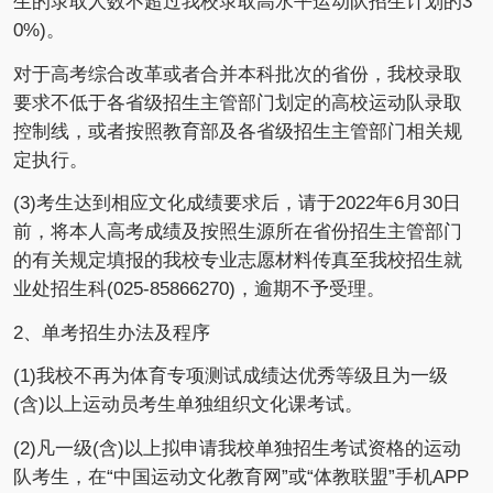
生的录取人数不超过我校录取高水平运动队招生计划的3
0%)。
对于高考综合改革或者合并本科批次的省份，我校录取
要求不低于各省级招生主管部门划定的高校运动队录取
控制线，或者按照教育部及各省级招生主管部门相关规
定执行。
(3)考生达到相应文化成绩要求后，请于2022年6月30日
前，将本人高考成绩及按照生源所在省份招生主管部门
的有关规定填报的我校专业志愿材料传真至我校招生就
业处招生科(025-85866270)，逾期不予受理。
2、单考招生办法及程序
(1)我校不再为体育专项测试成绩达优秀等级且为一级
(含)以上运动员考生单独组织文化课考试。
(2)凡一级(含)以上拟申请我校单独招生考试资格的运动
队考生，在“中国运动文化教育网”或“体教联盟”手机APP