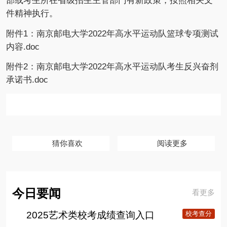
部或考生所在省级招生主管部门有新政策，按照相关文
件精神执行。
附件1：南京邮电大学2022年高水平运动队篮球专项测试
内容.doc
附件2：南京邮电大学2022年高水平运动队考生反兴奋剂
承诺书.doc
猜你喜欢
阅读更多
今日要闻
看更多
2025艺术类校考成绩查询入口
校考查分