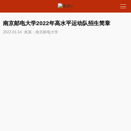
南京邮电大学2022年高水平运动队招生简章
2022-01-14 来源：南京邮电大学