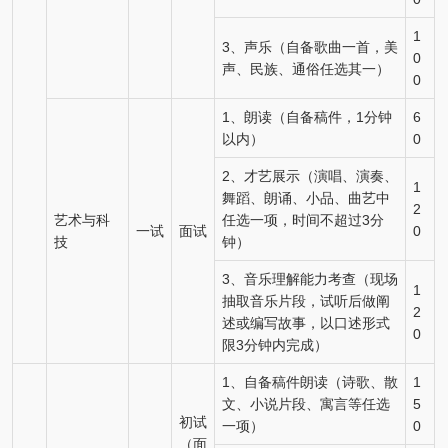
1
3、声乐（自备歌曲一首，美
0
声、民族、通俗任选其一）
0
1、朗读（自备稿件，1分钟
6
以内）
0
2、才艺展示（演唱、演奏、
1
舞蹈、朗诵、小品、曲艺中
2
艺术与科
任选一项，时间不超过3分
一试
面试
0
技
钟）
3、音乐理解能力考查（现场
1
抽取音乐片段，试听后做阐
2
述或编写故事，以口述形式
0
限3分钟内完成）
1、自备稿件朗读（诗歌、散
1
文、小说片段、寓言等任选
5
初试
一项）
0
（面