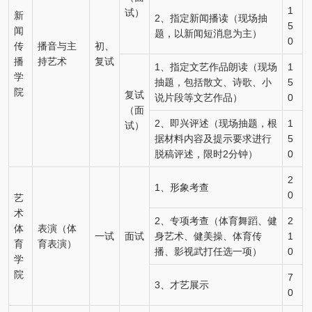
1
试）
新
2、指定新闻播读（现场抽
5
闻
题，以新闻短消息为主）
0
传
播音与主
初、
播
持艺术
复试
1、指定文艺作品朗读（现场
1
学
抽题，包括散文、诗歌、小
5
院
复试
说片段等文艺作品）
0
（面
2、即兴评述（现场抽题，根
1
试）
据材料内容及提示要求进行
5
脱稿评述，限时2分钟）
0
2
1、形象考查
0
艺
术
2、专项考查（体育舞蹈、健
2
体
表演（体
一试
面试
身艺术、健美操、体育传
1
育
育表演）
播、影视武打任选一项）
0
学
院
7
3、才艺展示
0