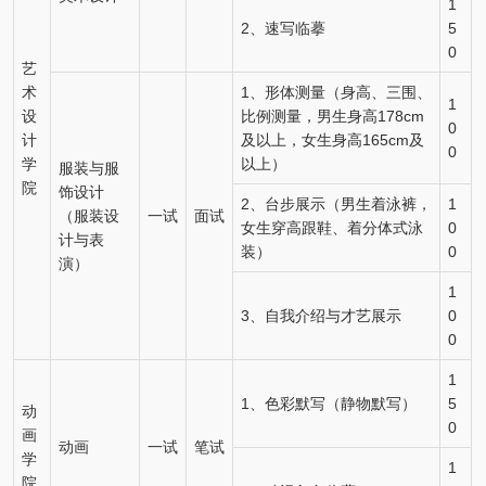
1
2、速写临摹
5
0
艺
术
1、形体测量（身高、三围、
1
设
比例测量，男生身高178cm
0
计
及以上，女生身高165cm及
0
学
以上）
服装与服
院
饰设计
2、台步展示（男生着泳裤，
1
（服装设
一试
面试
女生穿高跟鞋、着分体式泳
0
计与表
装）
0
演）
1
3、自我介绍与才艺展示
0
0
1
1、色彩默写（静物默写）
5
动
0
画
动画
一试
笔试
学
1
院