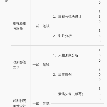
院
0
1
1、影视分镜头设计
5
0
影视摄影
一试
笔试
与制作
1
2、影片分析
5
0
1
1、人物形象分析
0
0
戏剧影视
一试
笔试
文学
2
2、故事编创
0
0
1
1、素描头像（默写）
5
0
戏剧影视
一试
笔试
美术设计