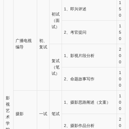
1
1、即兴评述
5
初试
0
（面
1
试）
2、考官提问
5
0
广播电视
初、
编导
复试
2
1、影视片段分析
0
复试
0
（笔
1
试）
2、命题故事写作
0
0
1
影
1、摄影思路阐述（文案）
0
视
0
艺
摄影
一试
笔试
术
2
学
2、摄影作品分析
0