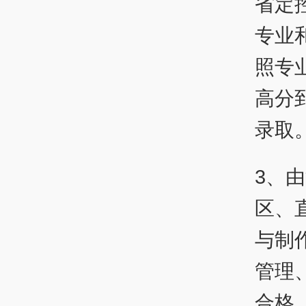
省定
专业
照专
高分
录取
3、
区、
与制
管理
合格