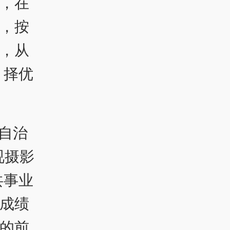
，在
，按
和，从
，择优
自治
视摄影
共事业
成绩
的前