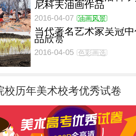
尼科夫油画作品
2016-04-07
油画风景
当代著名艺术家吴冠中
品欣赏
2016-04-05
色彩画选
院校历年美术校考优秀试卷