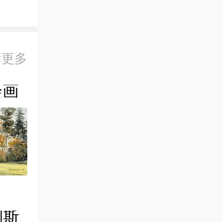
看更多
绘画
列斯