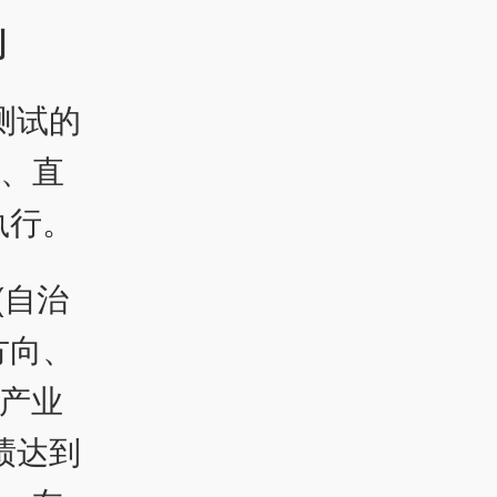
则
测试的
区、直
执行。
(自治
方向、
产业
绩达到