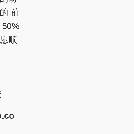
的 前
50%
愿顺
章
o.co